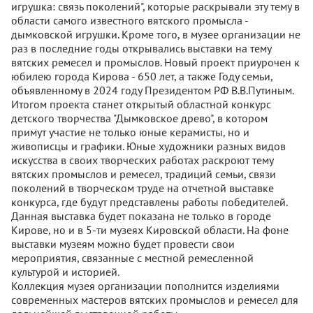
игрушка: связь поколений", которые раскрывали эту тему в
области самого известного вятского промысла -
дымковской игрушки. Кроме того, в музее организации не
раз в последние годы открывались выставки на тему
вятских ремесел и промыслов. Новый проект приурочен к
юбилею города Кирова - 650 лет, а также Году семьи,
объявленному в 2024 году Президентом РФ В.В.Путиным.
Итогом проекта станет открытый областной конкурс
детского творчества "Дымковское древо", в котором
примут участие не только юные керамисты, но и
живописцы и графики. Юные художники разных видов
искусства в своих творческих работах раскроют тему
вятских промыслов и ремесел, традиций семьи, связи
поколений в творческом труде на отчетной выставке
конкурса, где будут представлены работы победителей.
Данная выставка будет показана не только в городе
Кирове, но и в 5-ти музеях Кировской области. На фоне
выставки музеям можно будет провести свои
мероприятия, связанные с местной ремесленной
культурой и историей.
Коллекция музея организации пополнится изделиями
современных мастеров вятских промыслов и ремесел для